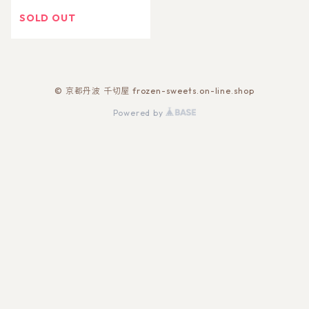
つ）
SOLD OUT
© 京都丹波 千切屋 frozen-sweets.on-line.shop
Powered by