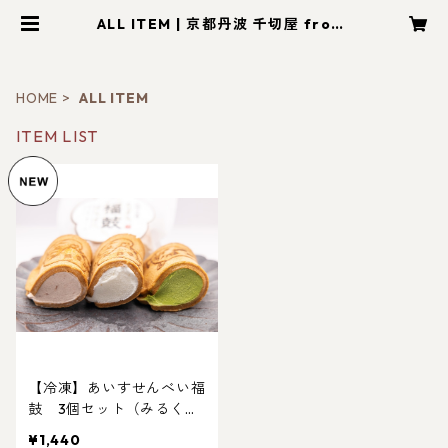
ALL ITEM | 京都丹波 千切屋 froze
n-sweets.on-line.shop
HOME
ALL ITEM
ITEM LIST
【冷凍】あいすせんべい福
鼓 3個セット（みるく、
イチゴ、抹茶、各1個ず
¥1,440