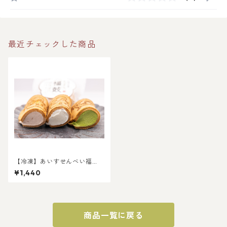
最近チェックした商品
【冷凍】あいすせんべい福
鼓 3個セット（みるく、イチ
¥1,440
ゴ、抹茶、各1個ずつ）
商品一覧に戻る