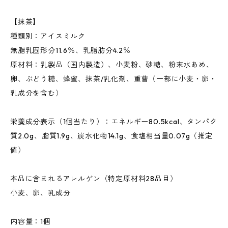
【抹茶】
種類別：アイスミルク
無脂乳固形分11.6％、乳脂肪分4.2％
原材料：乳製品（国内製造）、小麦粉、砂糖、粉末水あめ、
卵、ぶどう糖、蜂蜜、抹茶/乳化剤、重曹（一部に小麦・卵・
乳成分を含む）
栄養成分表示（1個当たり）：エネルギー80.5kcal、タンパク
質2.0g、脂質1.9g、炭水化物14.1g、食塩相当量0.07g（推定
値）
本品に含まれるアレルゲン（特定原材料28品目）
小麦、卵、乳成分
内容量：1個