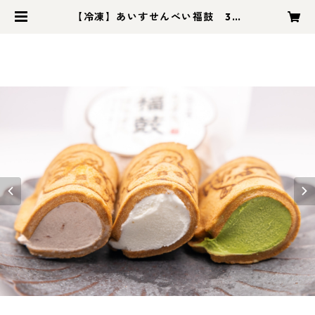
【冷凍】あいすせんべい福鼓 3個
セット（みるく、イチゴ、抹茶、各1
個ずつ） | 京都丹波 千切屋 frozen
-sweets.on-line.shop