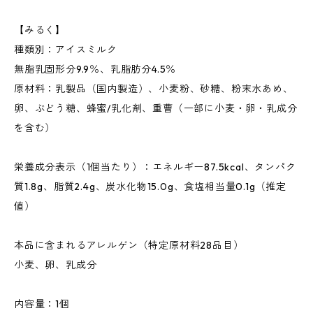
【みるく】
種類別：アイスミルク
無脂乳固形分9.9％、乳脂肪分4.5％
原材料：乳製品（国内製造）、小麦粉、砂糖、粉末水あめ、
卵、ぶどう糖、蜂蜜/乳化剤、重曹（一部に小麦・卵・乳成分
を含む）
栄養成分表示（1個当たり）：エネルギー87.5kcal、タンパク
質1.8g、脂質2.4g、炭水化物15.0g、食塩相当量0.1g（推定
値）
本品に含まれるアレルゲン（特定原材料28品目）
小麦、卵、乳成分
内容量：1個