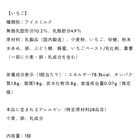
【いちご】
種類別：アイスミルク
無脂乳固形分10.2％、乳脂肪分4.9％
原材料：乳製品（国内製造）、小麦粉、いちご、砂糖、粉末
水あめ、卵、ぶどう糖、蜂蜜、いちごペースト/乳化剤、重曹
（一部に小麦・卵・乳成分を含む）
栄養成分表示（1個当たり）：エネルギー78.3kcal、タンパク
質1.8g、脂質1.8g、炭水化物13.8g、食塩相当量0.07g（推定
値）
本品に含まれるアレルゲン（特定原材料28品目）
小麦、卵、乳成分
内容量：1個