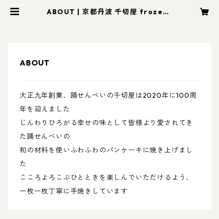
ABOUT | 京都丹波 千切屋 frozen-
sweets.on-line.shop
ABOUT
大正九年創業、踊せんべいの千切屋は2020年に100周
年を迎えました
じんわりひろがる幸せの味として皆様より愛されてき
た踊せんべいの
和の材料を使いふわふわのパンケーキに焼き上げまし
た
こころよろこぶひとときを楽しんでいただけるよう、
一枚一枚丁寧に手焼きしています