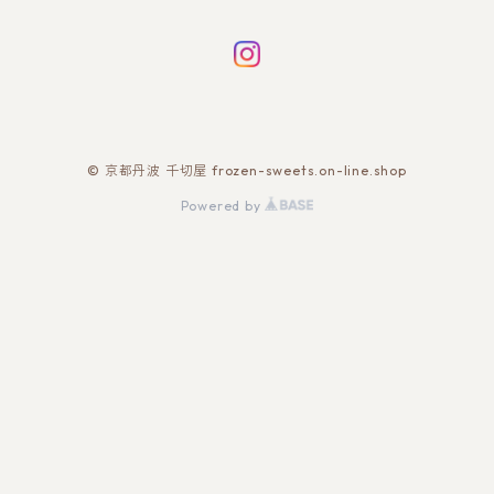
© 京都丹波 千切屋 frozen-sweets.on-line.shop
Powered by